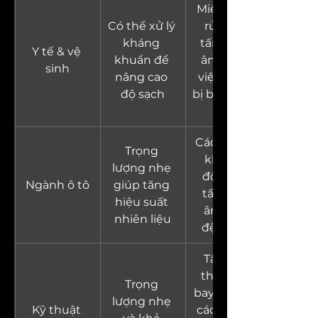
Miếng chà 
Có thể xử lý 
rửa y tế, 
kháng 
tấm cách 
Y tế & vệ 
khuẩn để 
âm bệnh 
sinh
nâng cao 
viện, thiết 
độ sạch
bị bảo hộ cá 
nhân
Cách nhiệt 
Trọng 
khoang 
lượng nhẹ 
động cơ, 
Ngành ô tô
giúp tăng 
tấm tiêu 
hiệu suất 
âm ô tô, 
nhiên liệu
đệm ghế
Tấm nội 
thất máy 
Trọng 
bay, vật liệu 
lượng nhẹ 
Kỹ thuật 
cách nhiệt 