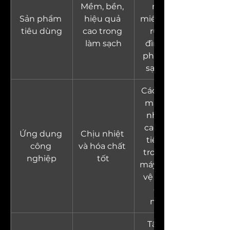
Mềm, bền, 
minh, 
Sản phẩm 
hiệu quả 
miếng chùi 
tiêu dùng
cao trong 
rửa gia 
làm sạch
đình, sản 
phẩm làm 
sạch giày
Cách nhiệt 
máy móc 
nhiệt độ 
cao, giảm 
Ứng dụng 
Chịu nhiệt 
tiếng ồn 
công 
và hóa chất 
trong nhà 
nghiệp
tốt
máy, vỏ bảo 
vệ thiết bị 
công 
nghiệp
Tấm nội 