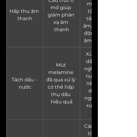
Cấu trúc ô 
máy bay, 
mở giúp 
Hấp thụ âm 
tàu hỏa, 
giảm phản 
thanh
tấm cách 
xạ âm 
âm, sân vận 
thanh
động, cách 
âm quân sự
Xử lý tràn 
dầu công 
Mút 
nghiệp, lọc 
melamine 
nước thải, 
Tách dầu - 
đã qua xử lý 
nền tảng 
nước
có thể hấp 
dầu khí 
thụ dầu 
ngoài khơi, 
hiệu quả
xưởng cơ 
khí
Cách nhiệt 
tòa nhà, 