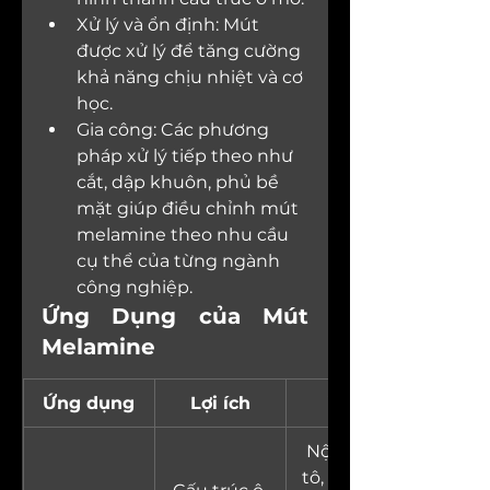
Xử lý và ổn định: Mút 
được xử lý để tăng cường 
khả năng chịu nhiệt và cơ 
học.
Gia công: Các phương 
pháp xử lý tiếp theo như 
cắt, dập khuôn, phủ bề 
mặt giúp điều chỉnh mút 
melamine theo nhu cầu 
cụ thể của từng ngành 
công nghiệp.
Ứng Dụng của Mút 
Melamine
Ứng dụng
Lợi ích
Ví dụ
Nội thất ô 
tô, khoang 