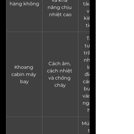
và khả 
hàng không
tàu vũ trụ, 
năng chịu 
vật liệu 
nhiệt cao
kiểm soát 
tiếng ồn
Tấm ốp 
tường và 
trần, cách 
nhiệt sàn, 
Cách âm, 
Khoang 
lót ống 
cách nhiệt 
cabin máy 
điều hòa, 
và chống 
bay
cách nhiệt 
cháy
buồng lái, 
vách ngăn, 
ngăn chứa 
hành lý
Mút tẩy rửa 
thông 