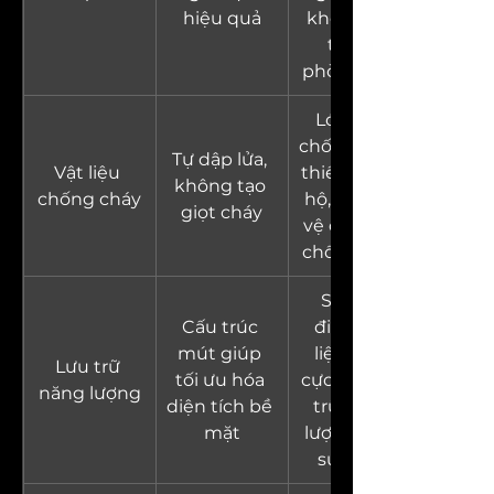
hiệu quả
không khí 
trong 
phòng sạch
Lớp phủ 
chống cháy, 
Tự dập lửa, 
Vật liệu 
thiết bị bảo 
không tạo 
chống cháy
hộ, lớp bảo 
giọt cháy
vệ quần áo 
chống cháy
Siêu tụ 
Cấu trúc 
điện, vật 
mút giúp 
liệu điện 
Lưu trữ 
tối ưu hóa 
cực pin, lưu 
năng lượng
diện tích bề 
trữ năng 
mặt
lượng hiệu 
suất cao