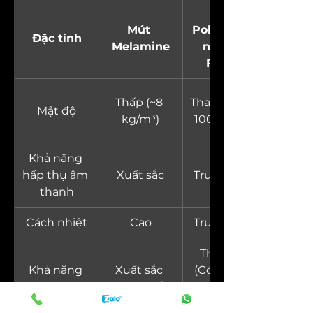
Mút 
Mút 
Polyuretha
Đặc tính
Melamine
ne (PU 
Foam)
Thấp (~8 
Thay đổi (10-
Mật độ
kg/m³)
100 kg/m³)
Khả năng 
hấp thụ âm 
Xuất sắc
Trung bình
thanh
Cách nhiệt
Cao
Trung bình
Thay đổi 
Khả năng 
Xuất sắc 
(Có thể xử 
chống cháy
(Tự dập tắt)
lý chống 
cháy)