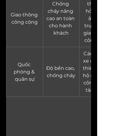
Chống 
thất tàu 
cháy nâng 
hỏa, cách 
Giao thông 
cao an toàn 
âm các 
công cộng
cho hành 
trung tâm 
khách
giao thông 
công cộng
Cách nhiệt 
xe quân sự, 
Quốc 
Độ bền cao, 
thiết bị bảo 
phòng & 
chống cháy
hộ quân sự, 
quân sự
công nghệ 
tàng hình