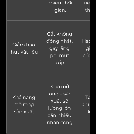
nhiều thời 
riêng, tốn 
gian.
thời gian.
Cắt không 
đồng nhất, 
Hao hụt do 
Giảm hao 
gây lãng 
giới hạn 
hụt vật liệu
phí mút 
của khuôn.
xốp.
Khó mở 
rộng – sản 
Khả năng 
Tốn kém 
xuất số 
mở rộng 
khi thay đổi 
lượng lớn 
sản xuất
khuôn.
cần nhiều 
nhân công.