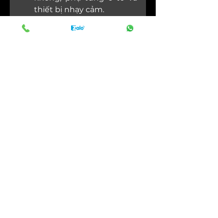
thiết bị nhạy cảm.
Hàng xa xỉ & bao bì bán lẻ 
– chèn mút xốp cao cấp 
cho đồng hồ, trang sức và 
sản phẩm cao cấp, nâng 
cao giá trị thương hiệu 
của khách hàng.
Bảo quản dụng cụ & thiết 
bị – hộp mút xốp đóng gói 
giúp bảo vệ dụng cụ cầm 
tay, dụng cụ điện và thiết 
bị công nghiệp, giúp sắp 
xếp và bảo vệ tối ưu.
Thương mại điện tử & 
logistics – bao bì chống 
sốc cho các mặt hàng dễ 
vỡ khi vận chuyển, giảm 
tỷ lệ hư hỏng và chi phí 