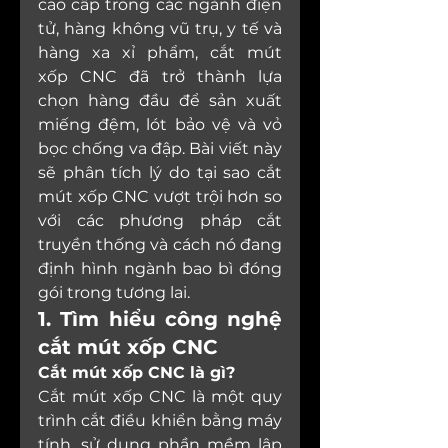
cao cấp trong các ngành điện 
tử, hàng không vũ trụ, y tế và 
hàng xa xỉ phẩm, cắt mút 
xốp CNC đã trở thành lựa 
chọn hàng đầu để sản xuất 
miếng đệm, lót bảo vệ và vỏ 
bọc chống va đập. Bài viết này 
sẽ phân tích lý do tại sao cắt 
mút xốp CNC vượt trội hơn so 
với các phương pháp cắt 
truyền thống và cách nó đang 
định hình ngành bao bì đóng 
gói trong tương lai.
1. Tìm hiểu công nghệ 
cắt mút xốp CNC
Cắt mút xốp CNC là gì?
Cắt mút xốp CNC là một quy 
trình cắt điều khiển bằng máy 
tính, sử dụng phần mềm lập 