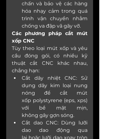
chấn và bảo vệ các hàng 
hóa nhạy cảm trong quá 
trình vận chuyển nhằm 
chống va đập vã gãy vỡ. 
Các phương pháp cắt mút 
xốp CNC
Tùy theo loại mút xốp và yêu 
cầu đóng gói, có nhiều kỹ 
thuật cắt CNC khác nhau, 
chẳng hạn:
Cắt dây nhiệt CNC: Sử 
dụng dây kim loại nung 
nóng để cắt mút 
xốp polystyrene (eps, xps) 
với bề mặt mịn, 
không gây gợn sóng.
Cắt dao CNC: Dùng lưỡi 
dao dao động qua 
lại hoặc lưỡi dao xoay tròn 