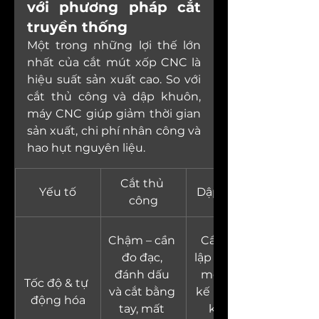
với phương pháp cắt 
truyền thống
Một trong những lợi thế lớn 
nhất của cắt mút xốp CNC là 
hiệu suất sản xuất cao. So với 
cắt thủ công và dập khuôn, 
máy CNC giúp giảm thời gian 
sản xuất, chi phí nhân công và 
hao hụt nguyên liệu.
Cắt thủ 
Yếu tố
Dập khuôn
công
Chậm – cần 
Cần thiết 
đo đạc, 
lập khuôn – 
đánh dấu 
mỗi thiết 
Tốc độ & tự 
và cắt bằng 
kế mới cần 
động hóa
tay, mất 
khuôn 