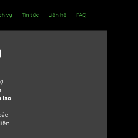
ch vụ
Tin tức
Liên hệ
FAQ
g
ợ 
 
 lao 
bảo 
liên 