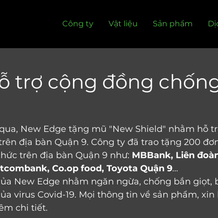
Công ty
Vật liệu
Sản phẩm
Dị
ỗ trợ cộng đồng chốn
 qua, New Edge tặng mũ "New Shield" nhằm hỗ tr
rên địa bàn Quận 9. Công ty đã trao tặng 200 đơn
chức trên địa bàn Quận 9 như: 
MBBank, Liên đoàn
etcombank, Co.op food, Toyota Quận 9
... 
của New Edge nhằm ngăn ngừa, chống bắn giọt, 
ủa virus Covid-19. Mọi thông tin về sản phẩm, xin 
m chi tiết. 