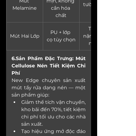
Mút 
mịn, không 
tường, giày 
Melamine
cần hóa 
dép
chất
Tẩy rửa 
PU + lớp 
Mút Hai Lớp
nặng, công 
cọ tùy chọn
nghiệp
6.Sản Phẩm Đặc Trưng: Mút 
Cellulose Nén Tiết Kiệm Chi 
Phí
New Edge chuyên sản xuất 
mút tẩy rửa dạng nén — một 
sản phẩm giúp:
Giảm thể tích vận chuyển, 
kho bãi đến 70%, tiết kiệm 
chi phí tối ưu cho các nhà 
sản xuất.
Tạo hiệu ứng mở độc đáo 