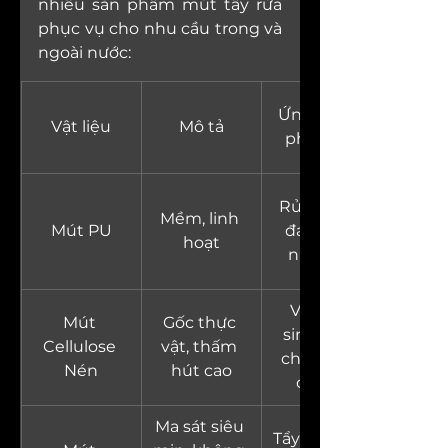
nhiều sản phẩm mút tẩy rửa 
phục vụ cho nhu cầu trong và 
ngoài nước:
Ứng dụng 
Vật liệu
Mô tả
phổ biến
Rửa chén, 
Mềm, linh 
Mút PU
đa dụng 
hoạt
nhà bếp
Vệ sinh 
Mút 
Gốc thực 
sinh thái, 
Cellulose 
vật, thấm 
chăm sóc 
Nén
hút cao
cơ thể
Ma sát siêu 
Tẩy vết bẩn 