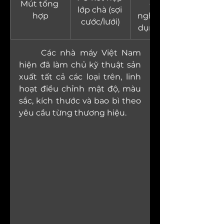
Mút tổng 
công 
lớp chà (sợi 
hợp
nghiệp, gia 
cước/lưới)
dụng nặng
	Các nhà máy Việt Nam 
hiện đã làm chủ kỹ thuật sản 
xuất tất cả các loại trên, linh 
hoạt điều chỉnh mật độ, màu 
sắc, kích thước và bao bì theo 
yêu cầu từng thương hiệu.