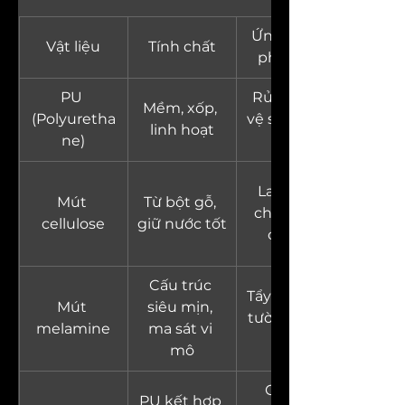
Ứng dụng 
Vật liệu
Tính chất
phổ biến
PU 
Rửa chén, 
Mềm, xốp, 
(Polyuretha
vệ sinh nhà 
linh hoạt
ne)
bếp
Lau bếp, 
Mút 
Từ bột gỗ, 
chăm sóc 
cellulose
giữ nước tốt
cơ thể
Cấu trúc 
Tẩy vết bẩn 
Mút 
siêu mịn, 
tường, giày 
melamine
ma sát vi 
dép
mô
Cọ rửa 
PU kết hợp 