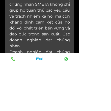
chứng nhận SMETA không chỉ 
giúp họ tuân thủ các yêu cầu 
về trách nhiệm xã hội mà còn 
khẳng định cam kết của họ 
đối với phát triển bền vững và 
đạo đức trong sản xuất. Các 
doanh nghiệp đạt chứng 
nhận 				
Doanh nghiệp đạt chứng 
nhận SMETA chứng tỏ rằng 
họ đang nghiêm túc thực 
hiện các biện pháp bảo vệ 
quyền lợi của người lao động, 
đảm bảo điều kiện làm việc an 
toàn, không phân biệt đối xử, 
và tuân thủ các quy định về 
sức khỏe và an toàn. Điều này 
không chỉ nâng cao uy tín 