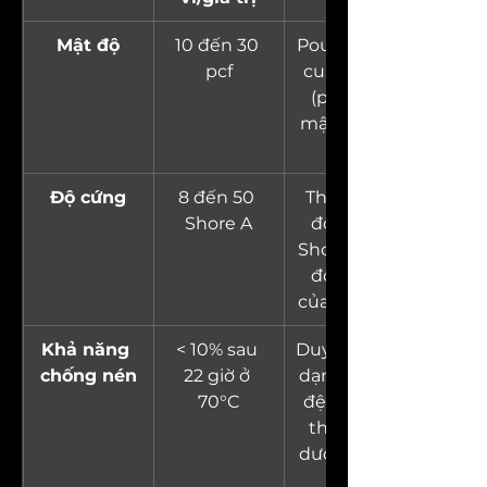
Mật độ
10 đến 30 
Pounds per 
pcf
cubic foot 
(pcf), chỉ 
mật độ vật 
liệu.
Độ cứng
8 đến 50 
Thang đo 
Shore A
độ cứng 
Shore A, đo 
độ cứng 
của vật liệu.
Khả năng 
< 10% sau 
Duy trì hình 
chống nén
22 giờ ở 
dạng và độ 
70°C
đệm theo 
thời gian 
dưới áp lực 
nén.