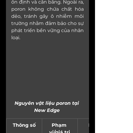
ổn định và cân bằng. Ngoài ra, 
poron không chứa chất hóa 
dẻo, tránh gây ô nhiễm môi 
trường nhằm đảm bảo cho sự 
phát triển bền vững của nhân 
loại.
Nguyên vật liệu poron tại 
New Edge
Thông số
Phạm 
Mô tả
vi/giá trị