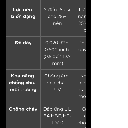
Lực nén 
2 đến 15 psi 
Lực cần để 
biến dạng
cho 25% 
nén vật liệu 
nén
25% độ dày 
của nó.
Độ dày
0.020 đến 
Phạm vi độ 
0.500 inch 
dày của vật 
(0.5 đến 12.7 
liệu.
mm)
Khả năng 
Chống ẩm, 
Khả năng 
chống chịu 
hóa chất, 
chịu được 
môi trường
UV
các yếu tố 
môi trường.
Chống cháy
Đáp ứng UL 
Các tiêu 
94 HBF, HF-
chuẩn 
1, V-0
chống cháy, 