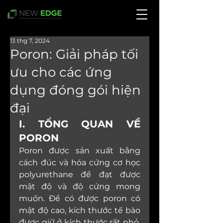
13 thg 7, 2024
Poron: Giải pháp tối
ưu cho các ứng
dụng đóng gói hiện
đại
I. TỔNG QUAN VỀ 
PORON
Poron được sản xuất bằng 
cách đúc và hóa cứng cơ học 
polyurethane để đạt được 
mật độ và độ cứng mong 
muốn. Để có được poron có 
mật độ cao, kích thước tế bào 
được giữ ở kích thước rất nhỏ. 