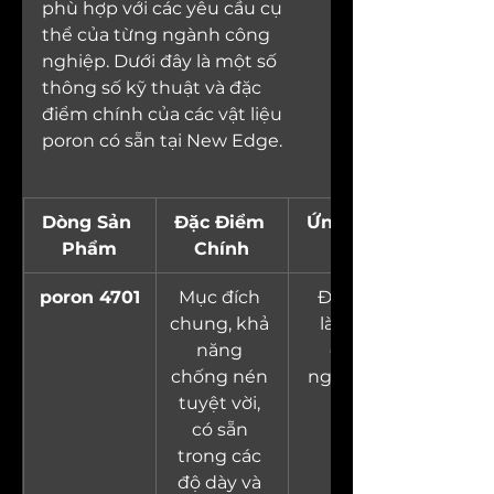
phù hợp với các yêu cầu cụ 
thể của từng ngành công 
nghiệp. Dưới đây là một số 
thông số kỹ thuật và đặc 
điểm chính của các vật liệu 
poron có sẵn tại New Edge.
Dòng Sản 
Đặc Điểm 
Ứng Dụng
Phẩm
Chính
poron 4701
Mục đích 
Điện tử, 
chung, khả 
làm kín 
năng 
công 
chống nén 
nghiệp và 
tuyệt vời, 
đệm.
có sẵn 
trong các 
độ dày và 