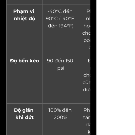
Phạm vi 
-40°C đến 
Phạm vi 
nhiệt độ
90°C (-40°F 
nhiệt độ 
đến 194°F)
hoạt động 
cho các loại 
poron tiêu 
chuẩn.
Độ bền kéo
90 đến 150 
Đo khả 
psi
năng 
chống đứt 
của vật liệu 
dưới áp lực 
kéo.
Độ giãn 
100% đến 
Phần trăm 
khi đứt
200%
tăng chiều 
dài trước 
khi đứt.