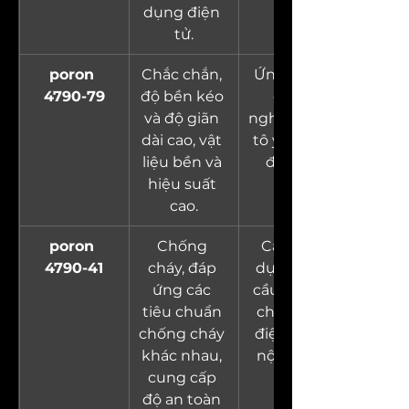
dụng điện 
tử.
poron 
Chắc chắn, 
Ứng dụng 
4790-79
độ bền kéo 
công 
và độ giãn 
nghiệp và ô 
dài cao, vật 
tô yêu cầu 
liệu bền và 
độ bền.
hiệu suất 
cao.
poron 
Chống 
Các ứng 
4790-41
cháy, đáp 
dụng yêu 
ứng các 
cầu chống 
tiêu chuẩn 
cháy, như 
chống cháy 
điện tử và 
khác nhau, 
nội thất ô 
cung cấp 
tô.
độ an toàn 