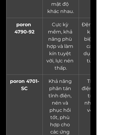
mật độ 
khác nhau.
poron 
Cực kỳ 
Đệm và làm 
4790-92
mềm, khả 
kín, đặc 
năng phù 
biệt trong 
hợp và làm 
các ứng 
kín tuyệt 
dụng điện 
vời, lực nén 
tử nhạy 
thấp.
cảm.
poron 4701-
Khả năng 
Thiết bị 
SC
phân tán 
điện tử, môi 
tĩnh điện, 
trường 
nén và 
nhạy cảm 
phục hồi 
với tĩnh 
tốt, phù 
điện.
hợp cho 
các ứng 