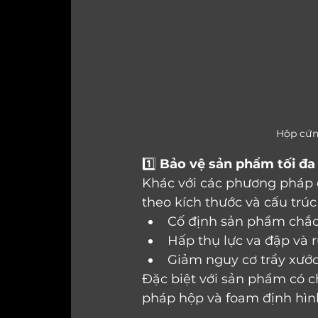
Hộp cứn
1️⃣ 
Bảo vệ sản phẩm tối đa
Khác với các phương pháp c
theo kích thước và cấu trú
Cố định sản phẩm chắ
Hấp thụ lực va đập và 
Giảm nguy cơ trầy xướ
Đặc biệt với sản phẩm có ch
pháp hộp và foam định hình 