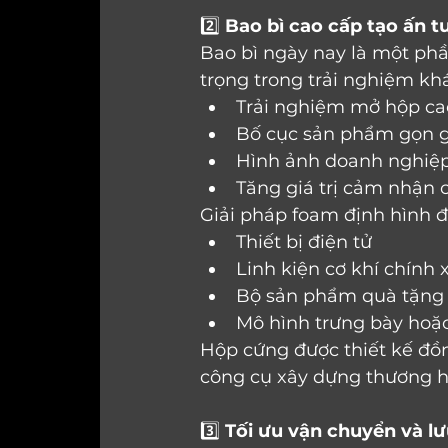
2️⃣ 
Bao bì cao cấp tạo ấn t
Bao bì ngày nay là một phầ
trọng trong trải nghiệm kh
Trải nghiệm mở hộp ca
Bố cục sản phẩm gọn 
Hình ảnh doanh nghiệp 
Tăng giá trị cảm nhận
Giải pháp foam định hình đ
Thiết bị điện tử
Linh kiện cơ khí chính 
Bộ sản phẩm quà tặng
Mô hình trưng bày hoặ
Hộp cứng được thiết kế đồn
công cụ xây dựng thương hi
3️⃣ 
Tối ưu vận chuyển và l