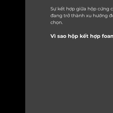
Sự kết hợp giữa hộp cứng 
đang trở thành xu hướng đ
chọn.
Vì sao hộp kết hợp foa