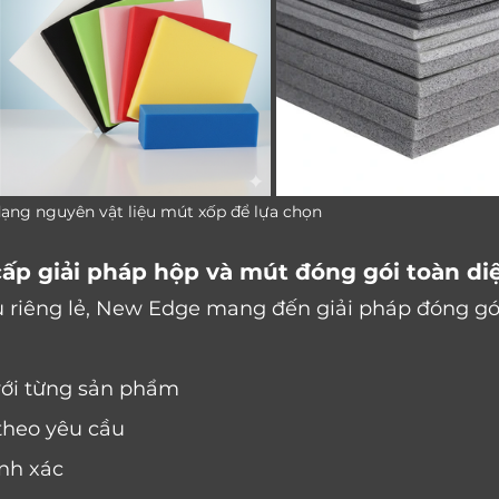
                                             Đa dạng nguyên vật liệu mút xốp để lựa chọn
ấp giải pháp hộp và mút đóng gói toàn di
u riêng lẻ, New Edge mang đến giải pháp đóng gó
 với từng sản phẩm
 theo yêu cầu
ính xác