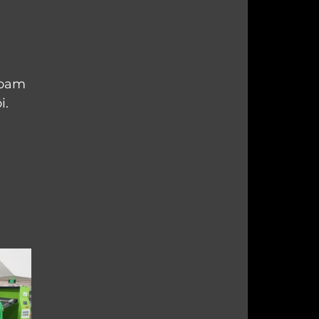
foam 
i.