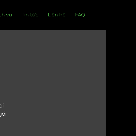
ch vụ
Tin tức
Liên hệ
FAQ
ị 
ói 