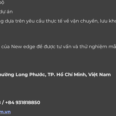
bộ
 dự án
g dựa trên yêu cầu thực tế về vận chuyển, lưu kho
ật của New edge để được tư vấn và thử nghiệm mẫ
phường Long Phước, TP. Hồ Chí Minh, Việt Nam 
 
/ +84 931818850 
m.vn