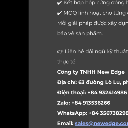
✔️ Kết hợp hộp cứng đồng 
✔️ MOQ linh hoạt cho từng
Mỗi giải pháp được xây dựn
bảo vệ sản phẩm.
👉 Liên hệ đội ngũ kỹ thu
thực tế.
Công ty TNHH New Edge
Địa chỉ: 63 đường Lò Lu, 
Điện thoại: +84 932414986
Zalo: +84 913536266
WhatsApp: +84 356738298 
Email: 
sales@newedge.co